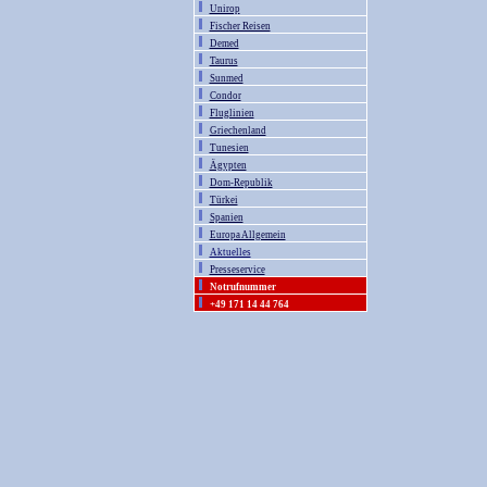
Unirop
Fischer Reisen
Demed
Taurus
Sunmed
Condor
Fluglinien
Griechenland
Tunesien
Ägypten
Dom-Republik
Türkei
Spanien
Europa Allgemein
Aktuelles
Presseservice
Notrufnummer
+49 171 14 44 764