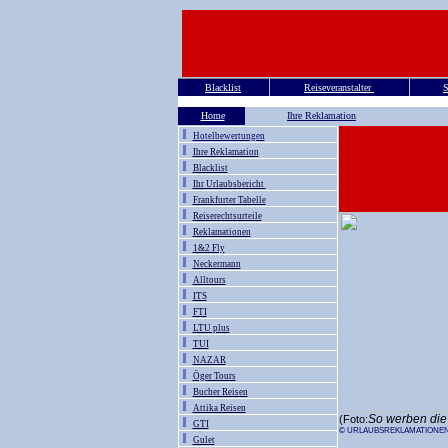
Blacklist
Reiseveranstalter
S
Home
Ihre Reklamation
Hotelbewertungen
Ihre Reklamation
Blacklist
Ihr Urlaubsbericht
Frankfurter Tabelle
Reiserechtsurteile
Reklamationen
1&2 Fly
Neckermann
Alltours
ITS
FTI
LTU plus
TUI
NAZAR
Öger Tours
Bucher Reisen
Attika Reisen
So
werben die 
(Foto:
GTI
© URLAUBSREKLAMATIONEN
Gulet