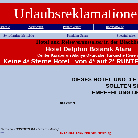
Urlaubsreklamatione
kandale
Nachrichten
Partner werden
Rechtsanwälte
So reklamiere ich richtig
Krank im Urlaub
Stressfrei reisen
Hotel und Reiseveranstalter in der Blackli
Hotel Delphin Botanik Alara
Center Karaburun Alanya Okurcalar Türkische Rivier
Keine 4* Sterne Hotel von 4* auf 2* RU
DIESES HOTEL UND DI
SOLLTEN S
EMPFEHLUNG D
08122013
Reiseveranstalter für dieses Hotel)
.DE
15.12.2013
12:45 letzte Aktualisierung