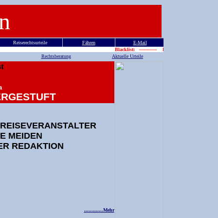
n
Reiserechtsurteile
Fähren
E-Mail
Blacklist: ------------ Blackli
Rechtsberatung
Aktuelle Urteile
st
a
NTERGESTUFT
E REISEVERANSTALTER
IE MEIDEN
ER REDAKTION
.............Mehr